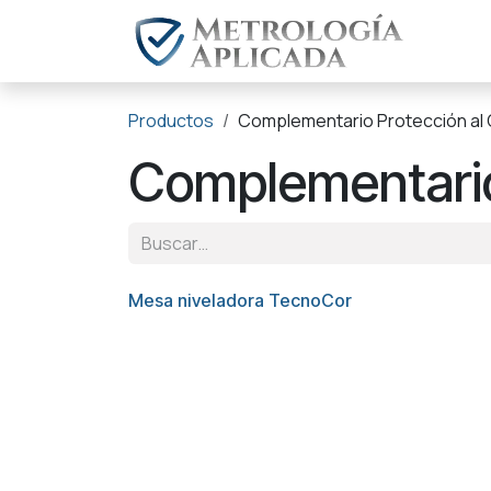
Ir al contenido
Dist
Productos
Complementario Protección al
Complementario
Mesa niveladora TecnoCor